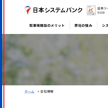
証券コ
5530
駐車場開設のメリット
弊社の強み
シ
ホーム
>
会社情報